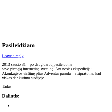
Pasileidžiam
Leave a reply
2013 sausio 31 – po daug darbų pasileidome
savo pirmąją internetinę svetainę! Ant nosies ekspedicija į
Akonkagvos viršūnę plius Adventur paroda – atsiprašome, kad
viskas dar kūrimo stadijoje.
Tadas
Dalintis: