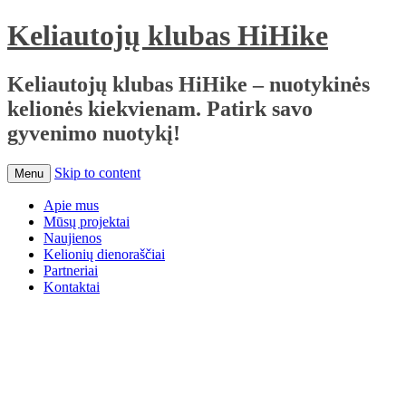
Keliautojų klubas HiHike
Keliautojų klubas HiHike – nuotykinės
kelionės kiekvienam. Patirk savo
gyvenimo nuotykį!
Skip to content
Menu
Apie mus
Mūsų projektai
Naujienos
Kelionių dienoraščiai
Partneriai
Kontaktai