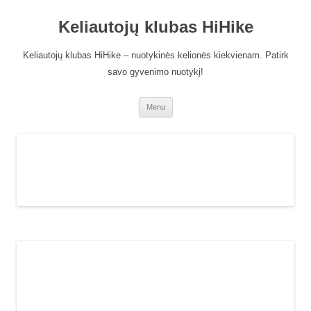
Keliautojų klubas HiHike
Keliautojų klubas HiHike – nuotykinės kelionės kiekvienam. Patirk
savo gyvenimo nuotykį!
Skip
Menu
to
content